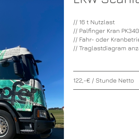
// 16 t Nutzlast
// Palfinger Kran PK34
// Fahr- oder Kranbetri
//
Traglastdiagram anz
122,-€ / Stunde Netto